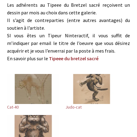
k
(
s
m
Les adhérents au Tipeee du Bretzel sacré reçoivent un
(
o
t
a
o
u
(
i
dessin par mois au choix dans cette galerie.
u
v
o
l
v
r
u
à
Il s’agit de contreparties (entre autres avantages) du
r
e
v
u
e
d
r
n
soutien à l’artiste.
d
a
e
a
a
n
d
m
SI vous êtes un Tipeur Ninteractif, il vous suffit de
n
s
a
i
s
u
n
(
m’indiquer par email le titre de l’oeuvre que vous désirez
u
n
s
o
n
e
u
u
acquérir et je vous l’enverrai par la poste à mes frais.
e
n
n
v
n
o
e
r
En savoir plus sur le
Tipeee du bretzel sacré
o
u
n
e
u
v
o
d
v
e
u
a
e
l
v
n
l
l
e
s
l
e
l
u
e
f
l
n
f
e
e
e
e
n
f
n
n
ê
e
o
ê
t
n
u
t
r
ê
v
Cat-40
Judo-cat
r
e
t
e
e
)
r
l
)
e
l
)
e
f
e
n
ê