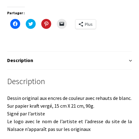
Cat
Partager :
C
C
C
C
Plus
l
l
l
l
i
i
i
i
q
q
q
q
u
u
u
u
e
e
e
e
z
z
z
r
p
p
p
p
o
o
o
o
u
u
u
u
Description
r
r
r
r
p
p
p
e
a
a
a
n
r
r
r
v
Description
t
t
t
o
a
a
a
y
g
g
g
e
e
e
e
r
r
r
r
u
Dessin original aux encres de couleur avec rehauts de blanc.
s
s
s
n
u
u
u
l
Sur papier kraft vergé, 15 cm X 21 cm, 90g.
r
r
r
i
F
T
P
e
Signé par l’artiste
a
w
i
n
c
i
n
p
Le logo avec le nom de l’artiste et l’adresse du site de la
e
t
t
a
b
t
e
r
Nalsace n’apparaît pas sur les originaux
o
e
r
e
o
r
e
-