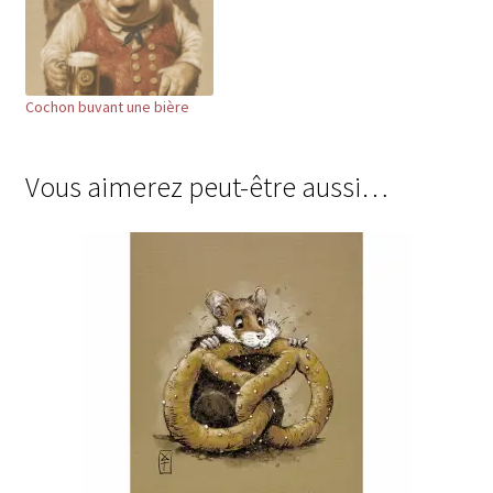
e
n
ê
t
r
e
)
Cochon buvant une bière
Vous aimerez peut-être aussi…