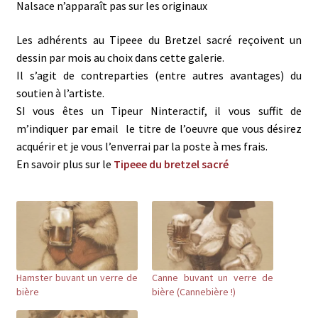
b
t
e
r
Nalsace n’apparaît pas sur les originaux
o
e
r
e
o
r
e
-
k
(
s
m
Les adhérents au Tipeee du Bretzel sacré reçoivent un
(
o
t
a
o
u
(
i
dessin par mois au choix dans cette galerie.
u
v
o
l
v
r
u
à
Il s’agit de contreparties (entre autres avantages) du
r
e
v
u
e
d
r
n
soutien à l’artiste.
d
a
e
a
a
n
d
m
SI vous êtes un Tipeur Ninteractif, il vous suffit de
n
s
a
i
s
u
n
(
m’indiquer par email
le titre de l’oeuvre que vous désirez
u
n
s
o
n
e
u
u
acquérir et je vous l’enverrai par la poste à mes frais.
e
n
n
v
n
o
e
r
En savoir plus sur le
Tipeee du bretzel sacré
o
u
n
e
u
v
o
d
v
e
u
a
e
l
v
n
l
l
e
s
l
e
l
u
e
f
l
n
f
e
e
e
e
n
f
n
n
ê
e
o
ê
t
n
u
t
r
ê
v
Hamster buvant un verre de
Canne buvant un verre de
r
e
t
e
e
)
r
l
bière
bière (Cannebière !)
)
e
l
)
e
f